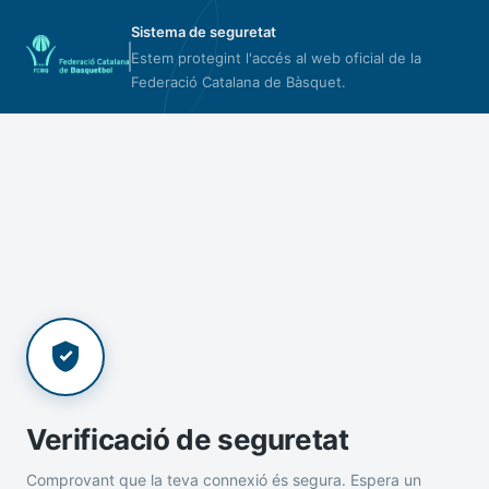
Sistema de seguretat
Estem protegint l'accés al web oficial de la
Federació Catalana de Bàsquet.
Verificació de seguretat
Comprovant que la teva connexió és segura. Espera un