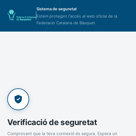
Sistema de seguretat
Estem protegint l'accés al web oficial de la
Federació Catalana de Bàsquet.
Verificació de seguretat
Comprovant que la teva connexió és segura. Espera un