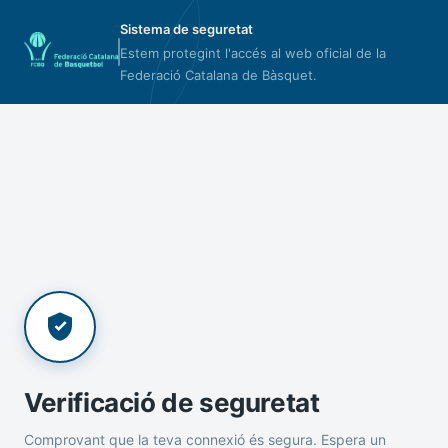
Sistema de seguretat
Estem protegint l'accés al web oficial de la
Federació Catalana de Bàsquet.
Verificació de seguretat
Comprovant que la teva connexió és segura. Espera un