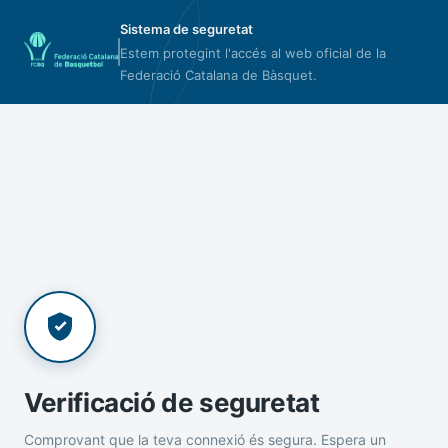
Sistema de seguretat
Estem protegint l'accés al web oficial de la
Federació Catalana de Bàsquet.
Verificació de seguretat
Comprovant que la teva connexió és segura. Espera un