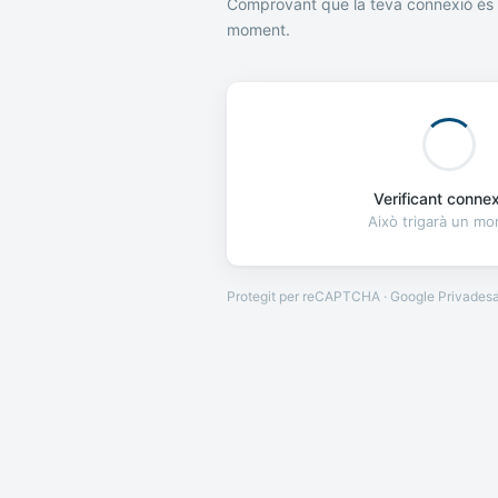
Comprovant que la teva connexió és 
moment.
Verificant connexi
Això trigarà un m
Protegit per reCAPTCHA · Google
Privades