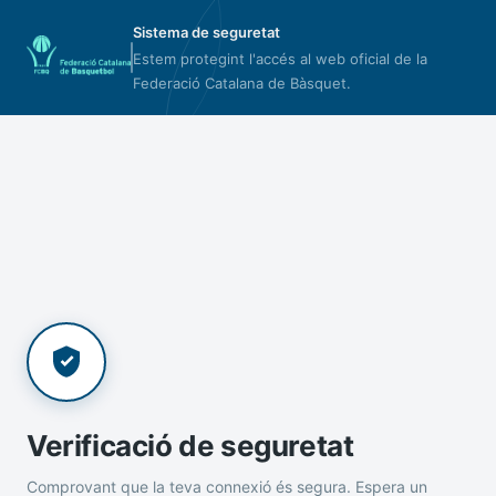
Sistema de seguretat
Estem protegint l'accés al web oficial de la
Federació Catalana de Bàsquet.
Verificació de seguretat
Comprovant que la teva connexió és segura. Espera un