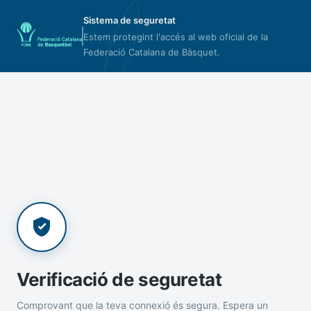
Sistema de seguretat
Estem protegint l'accés al web oficial de la
Federació Catalana de Bàsquet.
Verificació de seguretat
Comprovant que la teva connexió és segura. Espera un