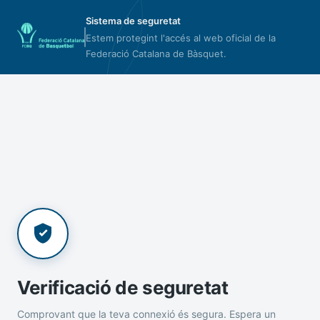
Sistema de seguretat
Estem protegint l'accés al web oficial de la
Federació Catalana de Bàsquet.
Verificació de seguretat
Comprovant que la teva connexió és segura. Espera un