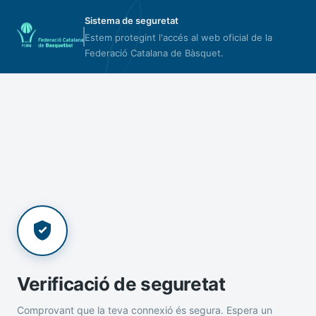
Sistema de seguretat
Estem protegint l'accés al web oficial de la
Federació Catalana de Bàsquet.
Verificació de seguretat
Comprovant que la teva connexió és segura. Espera un