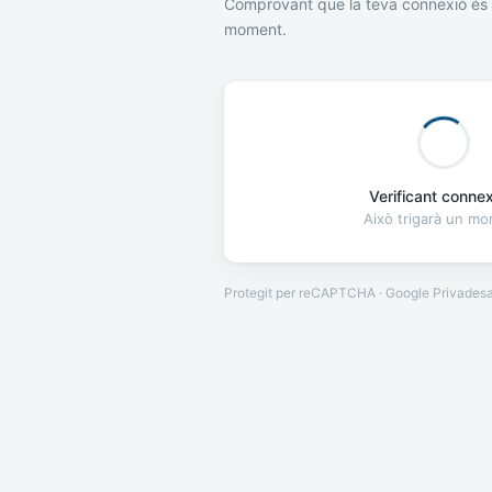
Comprovant que la teva connexió és 
moment.
Verificant connexi
Això trigarà un m
Protegit per reCAPTCHA · Google
Privades