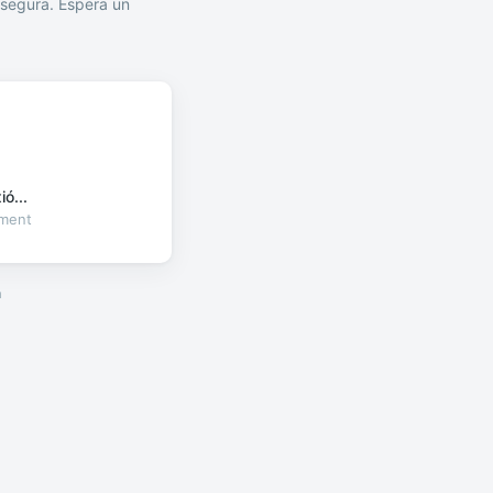
segura. Espera un
ó...
oment
a