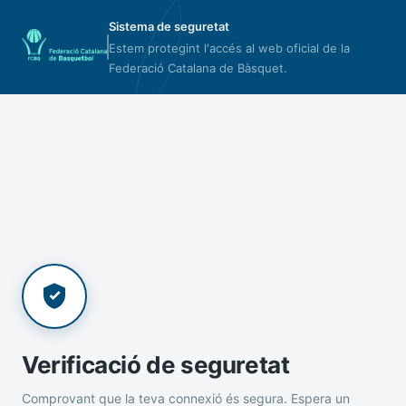
Sistema de seguretat
Estem protegint l'accés al web oficial de la
Federació Catalana de Bàsquet.
Verificació de seguretat
Comprovant que la teva connexió és segura. Espera un