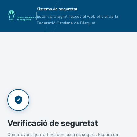
Sistema de seguretat
Estem protegint l'accés al web oficial de la
Federació Catalana de Bàsquet.
Verificació de seguretat
Comprovant que la teva connexió és segura. Espera un