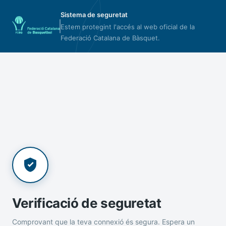
Sistema de seguretat
Estem protegint l'accés al web oficial de la
Federació Catalana de Bàsquet.
Verificació de seguretat
Comprovant que la teva connexió és segura. Espera un