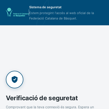
Sistema de seguretat
Estem protegint l'accés al web oficial de la
Federació Catalana de Bàsquet.
Verificació de seguretat
Comprovant que la teva connexió és segura. Espera un