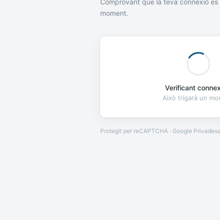
Comprovant que la teva connexió és 
moment.
Verificant connexi
Això trigarà un m
Protegit per reCAPTCHA · Google
Privades