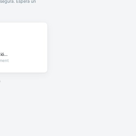
segura. Espera un
ó...
oment
a