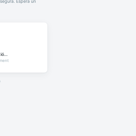
segura. Espera un
ó...
oment
a