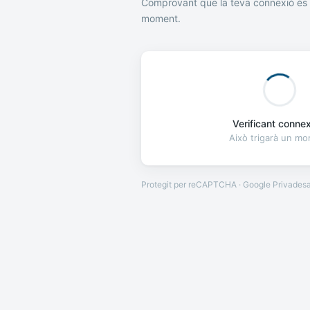
Comprovant que la teva connexió és 
moment.
Verificant connexi
Això trigarà un m
Protegit per reCAPTCHA · Google
Privades