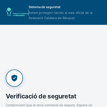
Sistema de seguretat
Estem protegint l'accés al web oficial de la
Federació Catalana de Bàsquet.
Verificació de seguretat
Comprovant que la teva connexió és segura. Espera un