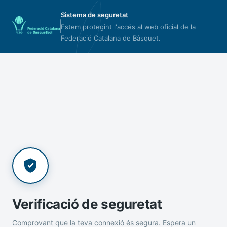
Sistema de seguretat
Estem protegint l'accés al web oficial de la
Federació Catalana de Bàsquet.
Verificació de seguretat
Comprovant que la teva connexió és segura. Espera un