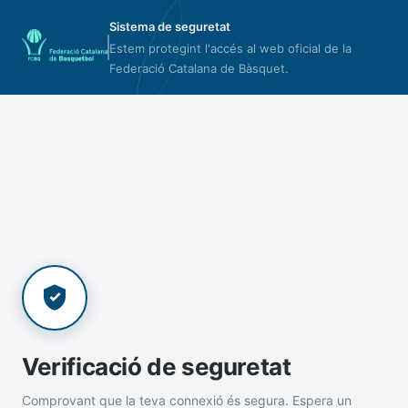
Sistema de seguretat
Estem protegint l'accés al web oficial de la
Federació Catalana de Bàsquet.
Verificació de seguretat
Comprovant que la teva connexió és segura. Espera un