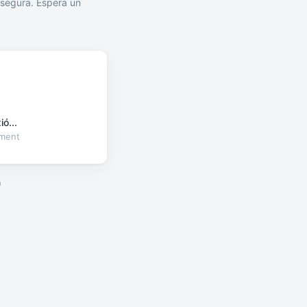
segura. Espera un
ó...
oment
a