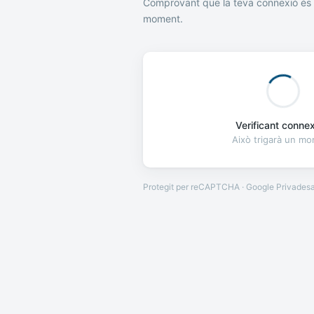
Comprovant que la teva connexió és 
moment.
Verificant connexi
Això trigarà un m
Protegit per reCAPTCHA · Google
Privades