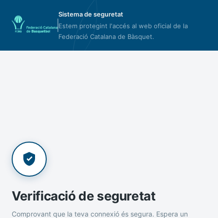
Sistema de seguretat
Estem protegint l'accés al web oficial de la
Federació Catalana de Bàsquet.
Verificació de seguretat
Comprovant que la teva connexió és segura. Espera un