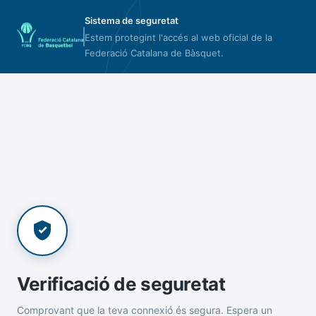
Sistema de seguretat
Estem protegint l'accés al web oficial de la
Federació Catalana de Bàsquet.
Verificació de seguretat
Comprovant que la teva connexió és segura. Espera un