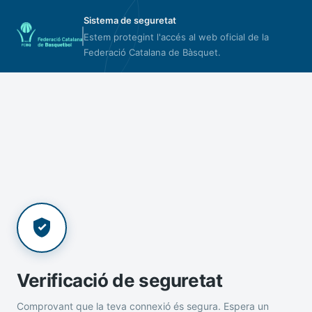
Sistema de seguretat
Estem protegint l'accés al web oficial de la
Federació Catalana de Bàsquet.
Verificació de seguretat
Comprovant que la teva connexió és segura. Espera un