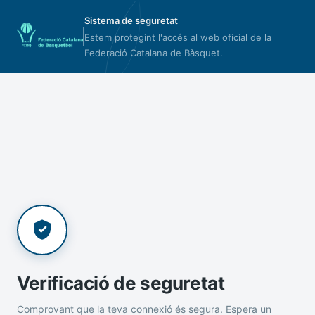
Sistema de seguretat
Estem protegint l'accés al web oficial de la
Federació Catalana de Bàsquet.
Verificació de seguretat
Comprovant que la teva connexió és segura. Espera un