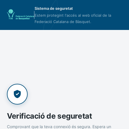
Sistema de seguretat
Estem protegint l'accés al web oficial de la
Federació Catalana de Bàsquet.
Verificació de seguretat
Comprovant que la teva connexió és segura. Espera un