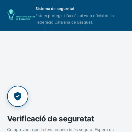
Sistema de seguretat
Estem protegint l'accés al web oficial de la
Federació Catalana de Bàsquet.
Verificació de seguretat
Comprovant que la teva connexió és segura. Espera un