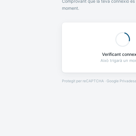
Comprovant que la teva connexió és 
moment.
Verificant connexi
Això trigarà un m
Protegit per reCAPTCHA · Google
Privades