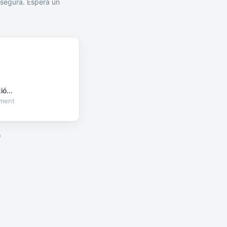
segura. Espera un
ó...
oment
a