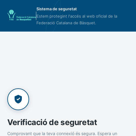
Sistema de seguretat
Estem protegint l'accés al web oficial de la
Federació Catalana de Bàsquet.
Verificació de seguretat
Comprovant que la teva connexió és segura. Espera un