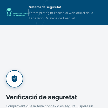
Sistema de seguretat
Estem protegint l'accés al web oficial de la
Federació Catalana de Bàsquet.
Verificació de seguretat
Comprovant que la teva connexió és segura. Espera un