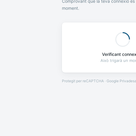
Comprovant que la teva connexió és 
moment.
Verificant connexi
Això trigarà un m
Protegit per reCAPTCHA · Google
Privades