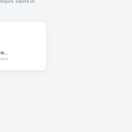
segura. Espera un
ó...
oment
a