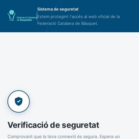
Sistema de seguretat
Estem protegint l'accés al web oficial de la
Federació Catalana de Bàsquet.
Verificació de seguretat
Comprovant que la teva connexió és segura. Espera un