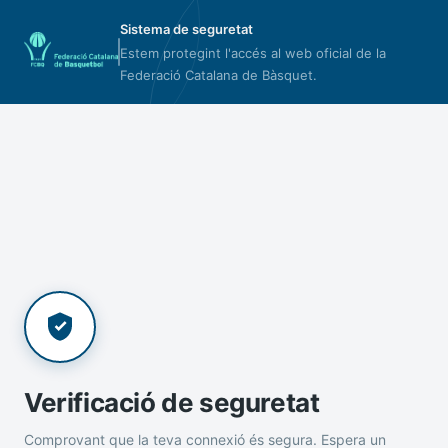
Sistema de seguretat
Estem protegint l'accés al web oficial de la
Federació Catalana de Bàsquet.
Verificació de seguretat
Comprovant que la teva connexió és segura. Espera un