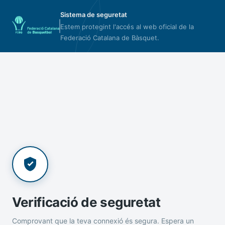
Sistema de seguretat
Estem protegint l'accés al web oficial de la
Federació Catalana de Bàsquet.
Verificació de seguretat
Comprovant que la teva connexió és segura. Espera un