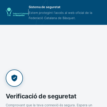
Sistema de seguretat
Estem protegint l'accés al web oficial de la
Federació Catalana de Bàsquet.
Verificació de seguretat
Comprovant que la teva connexió és segura. Espera un