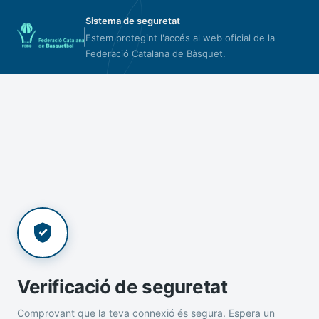
Sistema de seguretat
Estem protegint l'accés al web oficial de la
Federació Catalana de Bàsquet.
Verificació de seguretat
Comprovant que la teva connexió és segura. Espera un