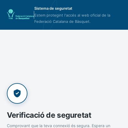
Sistema de seguretat
Estem protegint l'accés al web oficial de la
Federació Catalana de Bàsquet.
Verificació de seguretat
Comprovant que la teva connexió és segura. Espera un