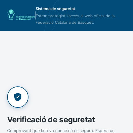
Sistema de seguretat
Estem protegint l'accés al web oficial de la
Federació Catalana de Bàsquet.
Verificació de seguretat
Comprovant que la teva connexió és segura. Espera un