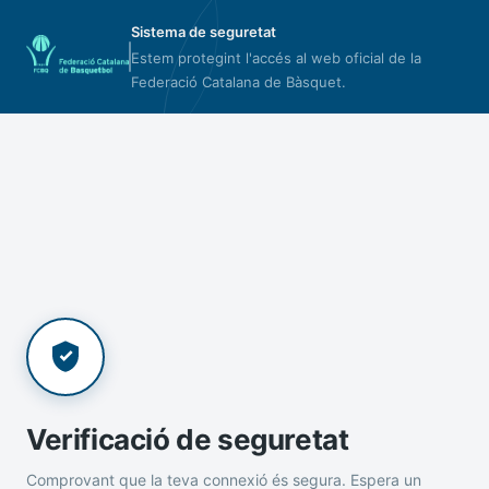
Sistema de seguretat
Estem protegint l'accés al web oficial de la
Federació Catalana de Bàsquet.
Verificació de seguretat
Comprovant que la teva connexió és segura. Espera un