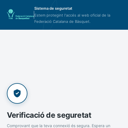
Sistema de seguretat
Estem protegint l'accés al web oficial de la
Federació Catalana de Bàsquet.
Verificació de seguretat
Comprovant que la teva connexió és segura. Espera un