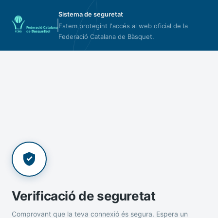
Sistema de seguretat
Estem protegint l'accés al web oficial de la
Federació Catalana de Bàsquet.
Verificació de seguretat
Comprovant que la teva connexió és segura. Espera un