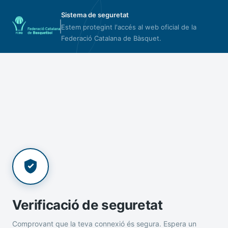
Sistema de seguretat
Estem protegint l'accés al web oficial de la
Federació Catalana de Bàsquet.
Verificació de seguretat
Comprovant que la teva connexió és segura. Espera un