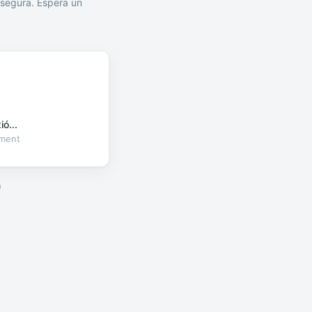
segura. Espera un
ó...
oment
a