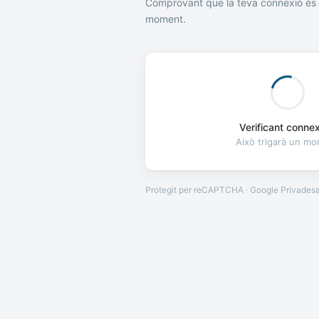
Comprovant que la teva connexió és 
moment.
Verificant connexi
Això trigarà un m
Protegit per reCAPTCHA · Google
Privades