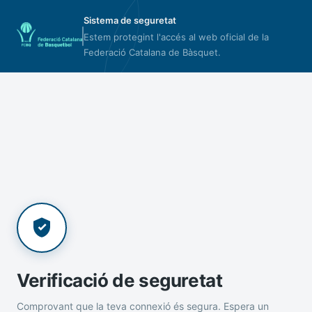
Sistema de seguretat
Estem protegint l'accés al web oficial de la
Federació Catalana de Bàsquet.
Verificació de seguretat
Comprovant que la teva connexió és segura. Espera un