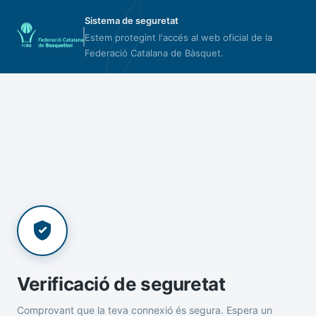
Sistema de seguretat
Estem protegint l'accés al web oficial de la
Federació Catalana de Bàsquet.
Verificació de seguretat
Comprovant que la teva connexió és segura. Espera un