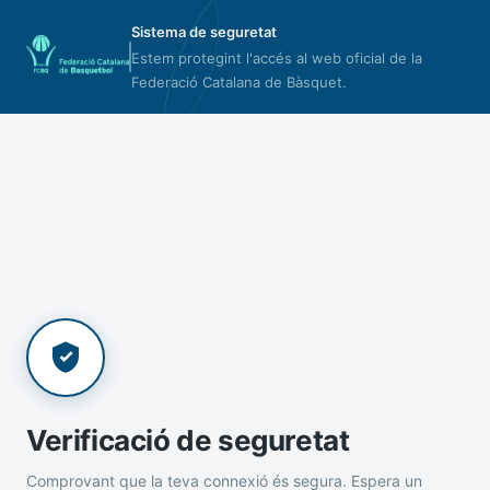
Sistema de seguretat
Estem protegint l'accés al web oficial de la
Federació Catalana de Bàsquet.
Verificació de seguretat
Comprovant que la teva connexió és segura. Espera un