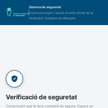
Sistema de seguretat
Estem protegint l'accés al web oficial de la
Federació Catalana de Bàsquet.
Verificació de seguretat
Comprovant que la teva connexió és segura. Espera un