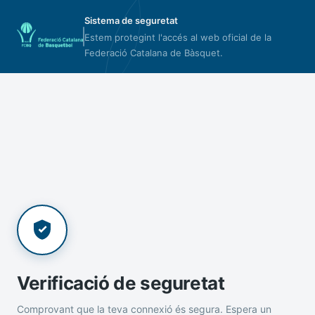
Sistema de seguretat
Estem protegint l'accés al web oficial de la
Federació Catalana de Bàsquet.
Verificació de seguretat
Comprovant que la teva connexió és segura. Espera un