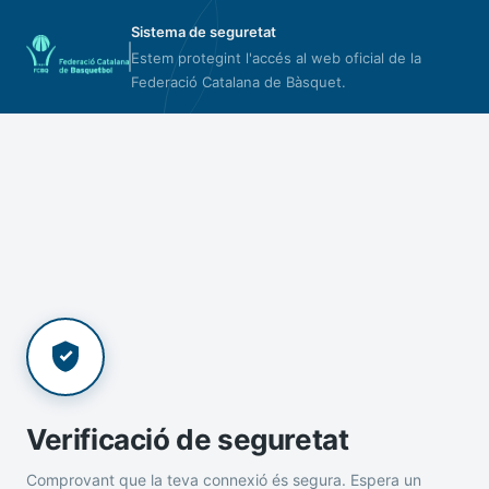
Sistema de seguretat
Estem protegint l'accés al web oficial de la
Federació Catalana de Bàsquet.
Verificació de seguretat
Comprovant que la teva connexió és segura. Espera un