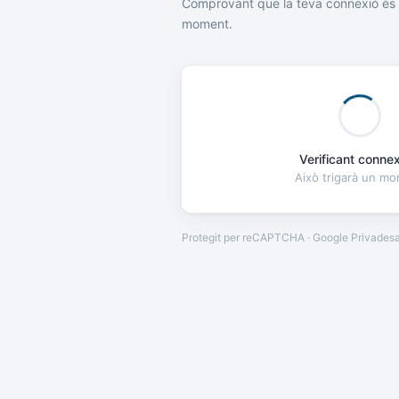
Comprovant que la teva connexió és 
moment.
Verificant connexi
Això trigarà un m
Protegit per reCAPTCHA · Google
Privades