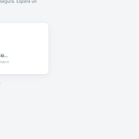
segura. Espera un
ó...
oment
a