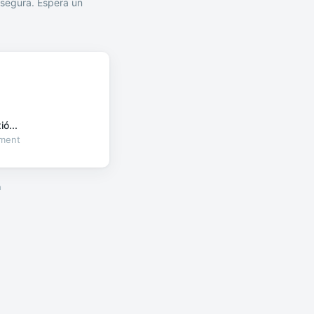
segura. Espera un
ó...
oment
a